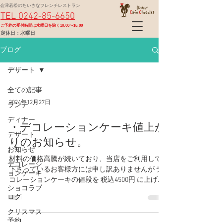
会津若松のちいさなフレンチレストラン
TEL 0242-85-6650
​ご予約の受付時間は水曜日を除く10:00〜16:00
定休日：水曜日
ブログ
デザート
全ての記事
2024年12月27日
ランチ
ディナー
・デコレーションケーキ値上が
デザート
りのお知らせ。
お知らせ
材料の価格高騰が続いており、当店をご利用して
デコレーシ
下さっているお客様方には申し訳ありませんが デ
ョンケーキ
コレーションケーキの値段を 税込4500円 に上げさ
ショコラブ
せていただくことにしました。 皆様にはご迷惑を
ログ
お掛け致しますが、何卒よろしくお願いいたしま
す。
クリスマス
予約