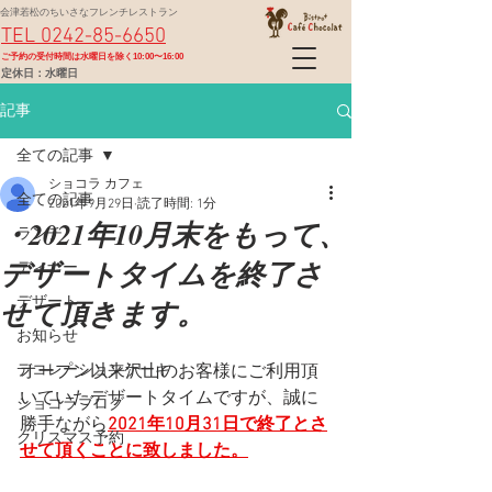
会津若松のちいさなフレンチレストラン
TEL 0242-85-6650
​ご予約の受付時間は水曜日を除く10:00〜16:00
定休日：水曜日
記事
全ての記事
ショコラ カフェ
全ての記事
2021年9月29日
読了時間: 1分
・2021年10月末をもって、
ランチ
デザートタイムを終了さ
ディナー
せて頂きます。
デザート
お知らせ
デコレーションケーキ
オープン以来沢山のお客様にご利用頂
いていたデザートタイムですが、
誠に
ショコラブログ
勝手ながら
2021年10月31日で終了とさ
クリスマス予約
せて頂くことに致しました。