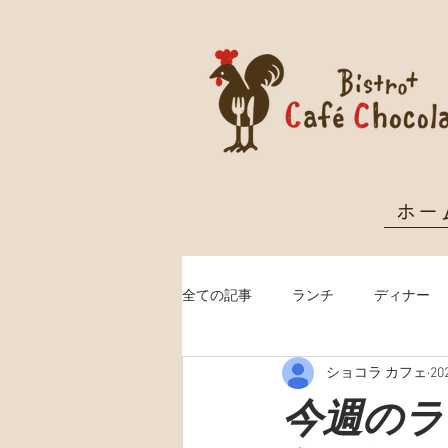
ホー
全ての記事
ランチ
ディナー
ショコラ カフェ
20
クリスマス予約
今週のランチ