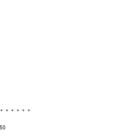
＊＊＊＊＊＊
50