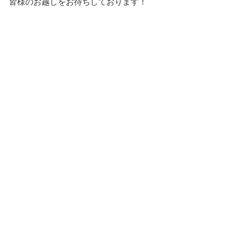
皆様のお越しをお待ちしております！
本日も最後まで読んで下さり
ありがとうございました。
マネージャー りなでした★
すべて表示
最新記事