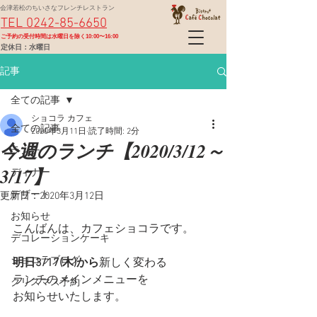
会津若松のちいさなフレンチレストラン
TEL 0242-85-6650
​ご予約の受付時間は水曜日を除く10:00〜16:00
定休日：水曜日
記事
全ての記事
ショコラ カフェ
全ての記事
2020年3月11日
読了時間: 2分
今週のランチ【2020/3/12～
ランチ
3/17】
ディナー
デザート
更新日：
2020年3月12日
お知らせ
こんばんは、カフェショコラです。
デコレーションケーキ
ショコラブログ
明日3/17(木)から
新しく変わる
ランチのメインメニューを
クリスマス予約
お知らせいたします。