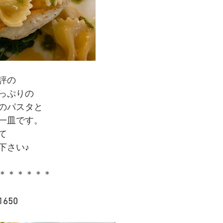
評の
っぷりの
のパスタと
一皿です。
て
下さい♪
＊＊＊＊＊＊
650