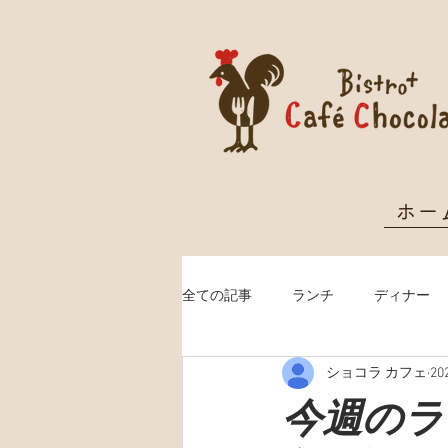
ホー
全ての記事
ランチ
ディナー
ショコラ カフェ
2
クリスマス予約
今週のランチ