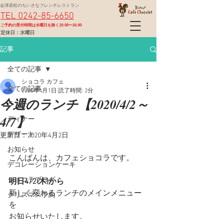
会津若松のちいさなフレンチレストラン
TEL 0242-85-6650
​ご予約の受付時間は水曜日を除く10:00〜16:00
定休日：水曜日
記事
全ての記事
ショコラ カフェ
全ての記事
2020年4月1日
読了時間: 2分
今週のランチ【2020/4/2～
ランチ
4/7】
ディナー
デザート
更新日：
2020年4月2日
お知らせ
こんばんは、カフェショコラです。
デコレーションケーキ
ショコラブログ
明日4/2(木)から
新しく変わるランチのメインメニュー
クリスマス予約
を
お知らせいたします。