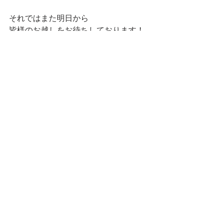
それではまた明日から
皆様のお越しをお待ちしております！
本日も最後まで読んで下さり
ありがとうございました。
マネージャー りなでした★
すべて表示
最新記事