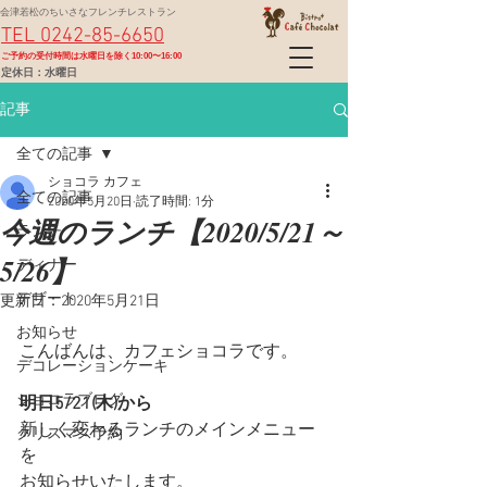
会津若松のちいさなフレンチレストラン
TEL 0242-85-6650
​ご予約の受付時間は水曜日を除く10:00〜16:00
定休日：水曜日
記事
全ての記事
ショコラ カフェ
全ての記事
2020年5月20日
読了時間: 1分
今週のランチ【2020/5/21～
ランチ
5/26】
ディナー
デザート
更新日：
2020年5月21日
お知らせ
こんばんは、カフェショコラです。
デコレーションケーキ
ショコラブログ
明日5/21(木)から
新しく変わるランチのメインメニュー
クリスマス予約
を
お知らせいたします。