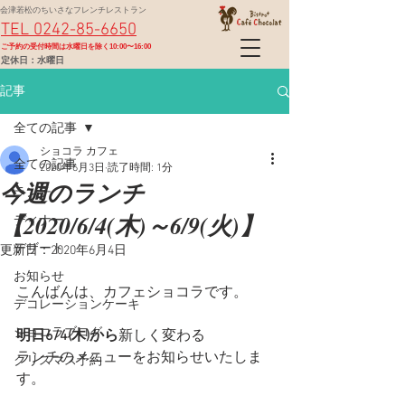
会津若松のちいさなフレンチレストラン
TEL 0242-85-6650
​ご予約の受付時間は水曜日を除く10:00〜16:00
定休日：水曜日
記事
全ての記事
ショコラ カフェ
全ての記事
2020年6月3日
読了時間: 1分
今週のランチ
ランチ
【2020/6/4(木)～6/9(火)】
ディナー
デザート
更新日：
2020年6月4日
お知らせ
こんばんは、カフェショコラです。
デコレーションケーキ
ショコラブログ
明日6/4(木)から
新しく変わる
ランチのメニューをお知らせいたしま
クリスマス予約
す。