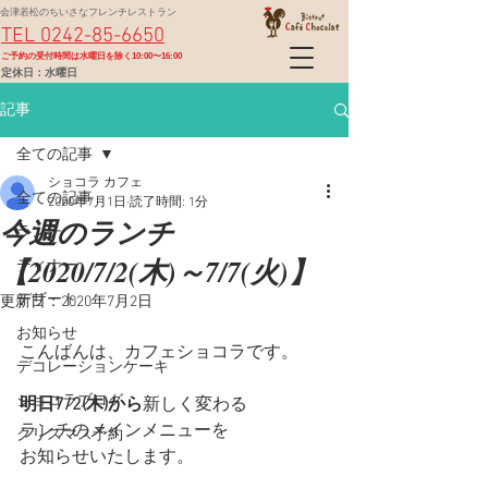
会津若松のちいさなフレンチレストラン
TEL 0242-85-6650
​ご予約の受付時間は水曜日を除く10:00〜16:00
定休日：水曜日
記事
全ての記事
ショコラ カフェ
全ての記事
2020年7月1日
読了時間: 1分
今週のランチ
ランチ
【2020/7/2(木)～7/7(火)】
ディナー
デザート
更新日：
2020年7月2日
お知らせ
こんばんは、カフェショコラです。
デコレーションケーキ
ショコラブログ
明日7/2(木)から
新しく変わる
ランチのメインメニューを
クリスマス予約
お知らせいたします。