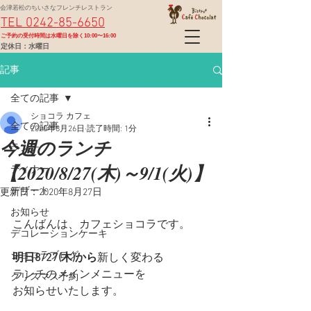
会津若松のちいさなフレンチレストラン
TEL 0242-85-6650
​ご予約の受付時間は水曜日を除く10:00〜16:00
定休日：水曜日
記事
全ての記事
ショコラ カフェ
全ての記事
2020年8月26日
読了時間: 1分
今週のランチ
ランチ
【2020/8/27(木)～9/1(火)】
ディナー
デザート
更新日：
2020年8月27日
お知らせ
こんばんは、カフェショコラです。
デコレーションケーキ
ショコラブログ
明日8/27(木)から
新しく変わる
ランチのメインメニューを
クリスマス予約
お知らせいたします。