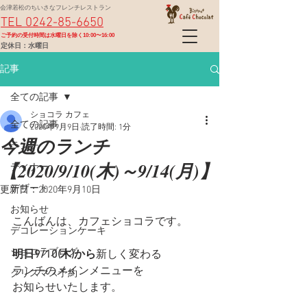
会津若松のちいさなフレンチレストラン
TEL 0242-85-6650
​ご予約の受付時間は水曜日を除く10:00〜16:00
定休日：水曜日
記事
全ての記事
ショコラ カフェ
全ての記事
2020年9月9日
読了時間: 1分
今週のランチ
ランチ
【2020/9/10(木)～9/14(月)】
ディナー
デザート
更新日：
2020年9月10日
お知らせ
こんばんは、カフェショコラです。
デコレーションケーキ
ショコラブログ
明日9/10(木)から
新しく変わる
ランチのメインメニューを
クリスマス予約
お知らせいたします。