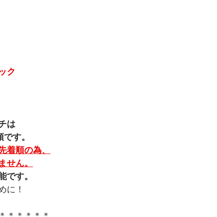
ック
チは
順です。
先着順の為、
ません。
能です。
めに！
＊＊＊＊＊＊