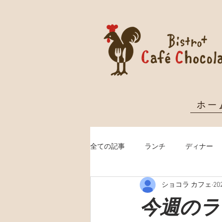
ホー
全ての記事
ランチ
ディナー
ショコラ カフェ
20
クリスマス予約
今週のランチ