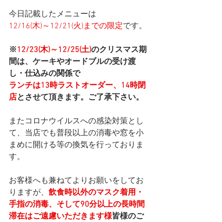
今日記載したメニューは
12/16(木)～12/21(火)までの限定
です。
※
12/23(木)～12/25(土)
のクリスマス期
間は、ケーキやオードブルの受け渡
し・仕込みの関係で
ランチは13時ラストオーダー、14時閉
店
とさせて頂きます。ご了承下さい。
またコロナウイルスへの感染対策とし
て、当店でも普段以上の消毒や窓を小
まめに開ける等の換気を行っておりま
す。
お客様へも兼ねてよりお願いをしてお
りますが、
飲食時以外のマスク着用・
手指の消毒、そして90分以上の長時間
滞在はご遠慮いただきます様
皆様のご