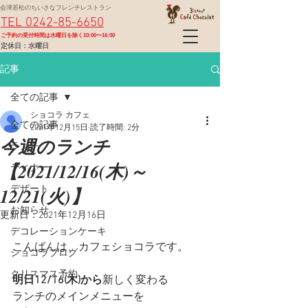
会津若松のちいさなフレンチレストラン
TEL 0242-85-6650
​ご予約の受付時間は水曜日を除く10:00〜16:00
定休日：水曜日
記事
全ての記事
ショコラ カフェ
全ての記事
2021年12月15日
読了時間: 2分
今週のランチ
ランチ
【2021/12/16(木)～
ディナー
12/21(火)】
デザート
お知らせ
更新日：
2021年12月16日
デコレーションケーキ
こんばんは、カフェショコラです。
ショコラブログ
クリスマス予約
明日12/16(木)から
新しく変わる
ランチのメインメニューを