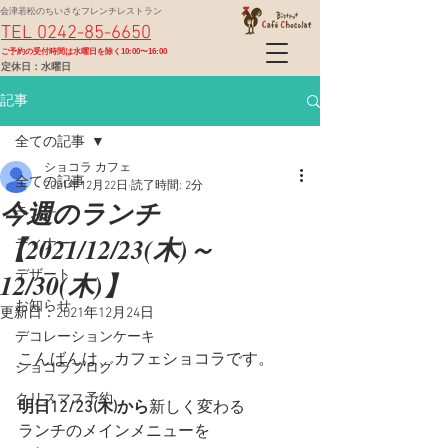
会津若松のちいさなフレンチレストラン
TEL 0242-85-6650
​ご予約の受付時間は水曜日を除く10:00〜16:00
定休日：水曜日
記事
全ての記事
ショコラ カフェ
全ての記事
2021年12月22日
読了時間: 2分
今週のランチ
ランチ
【2021/12/23(木)～
ディナー
12/30(木)】
デザート
お知らせ
更新日：
2021年12月24日
デコレーションケーキ
こんばんは、カフェショコラです。
ショコラブログ
クリスマス予約
明日12/23(木)から
新しく変わる
ランチのメインメニューを