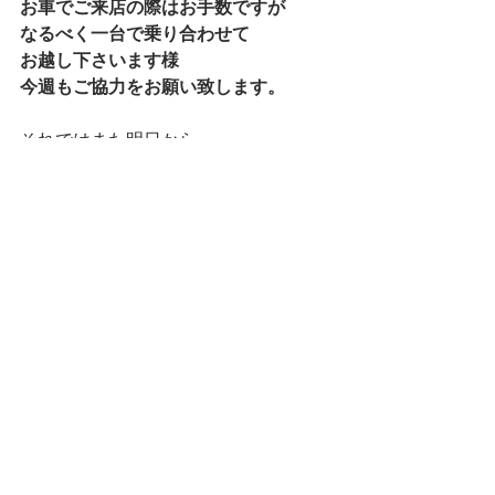
お車でご来店の際はお手数ですが
なるべく一台で乗り合わせて
お越し下さいます様
今週もご協力をお願い致します。
それではまた明日から
皆様のお越しをお待ちしております！
本日も最後まで読んで下さり
ありがとうございました。
マネージャー りなでした★
ランチ