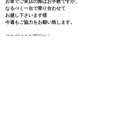
お車でご来店の際はお手数ですが、
なるべく一台で乗り合わせて
お越し下さいます様
今週もご協力をお願い致します。
それではまた明日から
皆様のお越しをお待ちしております！
本日も最後まで読んで下さり
ありがとうございました。
マネージャー りなでした★
ランチ