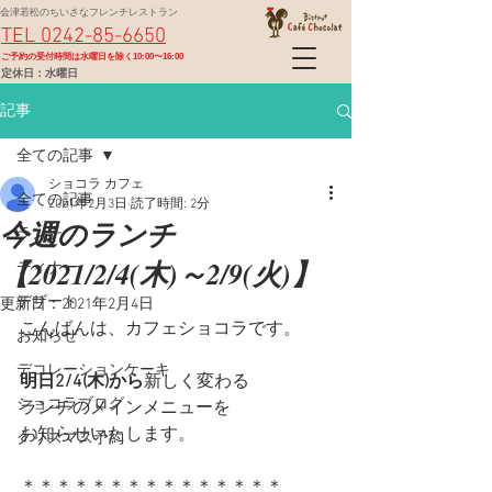
会津若松のちいさなフレンチレストラン
TEL 0242-85-6650
​ご予約の受付時間は水曜日を除く10:00〜16:00
定休日：水曜日
記事
全ての記事
ショコラ カフェ
全ての記事
2021年2月3日
読了時間: 2分
今週のランチ
ランチ
【2021/2/4(木)～2/9(火)】
ディナー
デザート
更新日：
2021年2月4日
こんばんは、カフェショコラです。
お知らせ
デコレーションケーキ
明日2/4(木)から
新しく変わる
ショコラブログ
ランチのメインメニューを
お知らせいたします。
クリスマス予約
＊＊＊＊＊＊＊＊＊＊＊＊＊＊＊