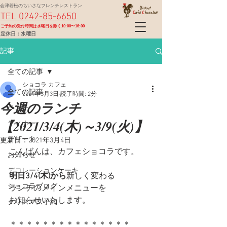
会津若松のちいさなフレンチレストラン
TEL 0242-85-6650
​ご予約の受付時間は水曜日を除く10:00〜16:00
定休日：水曜日
記事
全ての記事
ショコラ カフェ
全ての記事
2021年3月3日
読了時間: 2分
今週のランチ
ランチ
【2021/3/4(木)～3/9(火)】
ディナー
デザート
更新日：
2021年3月4日
こんばんは、カフェショコラです。
お知らせ
デコレーションケーキ
明日3/4(木)から
新しく変わる
ショコラブログ
ランチのメインメニューを
お知らせいたします。
クリスマス予約
＊＊＊＊＊＊＊＊＊＊＊＊＊＊＊