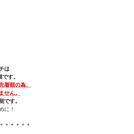
チは
順です。
先着順の為、
ません。
能です。
めに！
＊＊＊＊＊＊