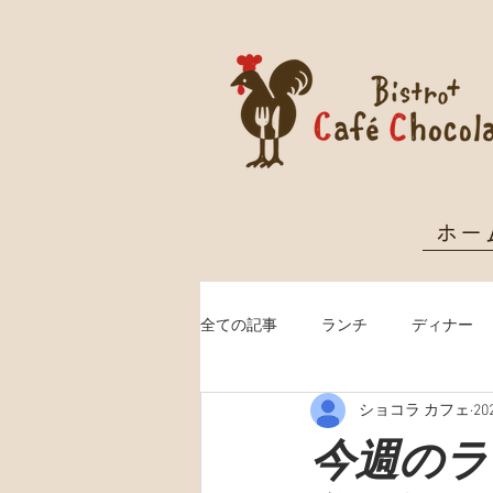
ホー
全ての記事
ランチ
ディナー
ショコラ カフェ
2
クリスマス予約
今週のランチ