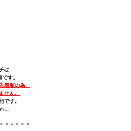
チは
順です。
先着順の為、
ません。
能です。
めに！
＊＊＊＊＊＊