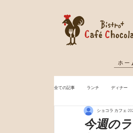
ホー
全ての記事
ランチ
ディナー
ショコラ カフェ
2
クリスマス予約
今週のランチ