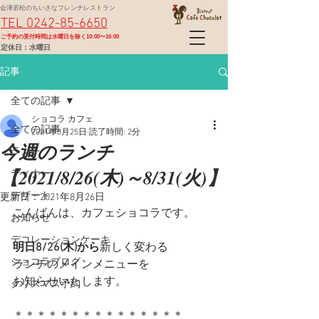
会津若松のちいさなフレンチレストラン
TEL 0242-85-6650
​ご予約の受付時間は水曜日を除く10:00〜16:00
定休日：水曜日
記事
全ての記事
ショコラ カフェ
全ての記事
2021年8月25日
読了時間: 2分
今週のランチ
ランチ
【2021/8/26(木)～8/31(火)】
ディナー
デザート
更新日：
2021年8月26日
こんばんは、カフェショコラです。
お知らせ
デコレーションケーキ
明日8/26(木)から
新しく変わる
ショコラブログ
ランチのメインメニューを
お知らせいたします。
クリスマス予約
＊＊＊＊＊＊＊＊＊＊＊＊＊＊＊