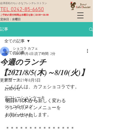
会津若松のちいさなフレンチレストラン
TEL 0242-85-6650
​ご予約の受付時間は水曜日を除く10:00〜16:00
定休日：水曜日
記事
全ての記事
ショコラ カフェ
全ての記事
2021年8月4日
読了時間: 2分
今週のランチ
ランチ
【2021/8/5(木)～8/10(火)】
ディナー
デザート
更新日：
2021年8月5日
こんばんは、カフェショコラです。
お知らせ
デコレーションケーキ
明日8/5(木)から
新しく変わる
ショコラブログ
ランチのメインメニューを
お知らせいたします。
クリスマス予約
＊＊＊＊＊＊＊＊＊＊＊＊＊＊＊