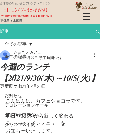
会津若松のちいさなフレンチレストラン
TEL 0242-85-6650
​ご予約の受付時間は水曜日を除く10:00〜16:00
定休日：水曜日
記事
全ての記事
ショコラ カフェ
全ての記事
2021年9月29日
読了時間: 2分
今週のランチ
ランチ
【2021/9/30(木)～10/5(火)】
ディナー
デザート
更新日：
2021年9月30日
お知らせ
こんばんは、カフェショコラです。
デコレーションケーキ
ショコラブログ
明日9/30(木)から
新しく変わる
ランチのメインメニューを
クリスマス予約
お知らせいたします。