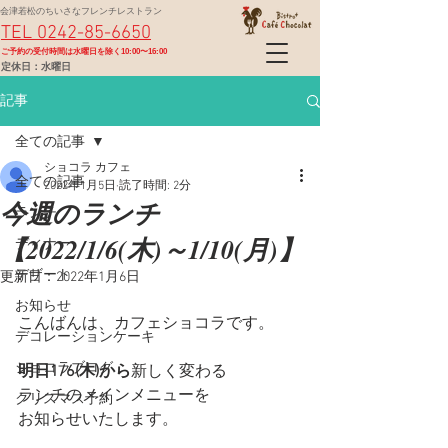
会津若松のちいさなフレンチレストラン
TEL 0242-85-6650
​ご予約の受付時間は水曜日を除く10:00〜16:00
定休日：水曜日
記事
全ての記事
ショコラ カフェ
全ての記事
2022年1月5日
読了時間: 2分
今週のランチ
ランチ
【2022/1/6(木)～1/10(月)】
ディナー
デザート
更新日：
2022年1月6日
お知らせ
こんばんは、カフェショコラです。
デコレーションケーキ
ショコラブログ
明日1/6(木)から
新しく変わる
ランチのメインメニューを
クリスマス予約
お知らせいたします。