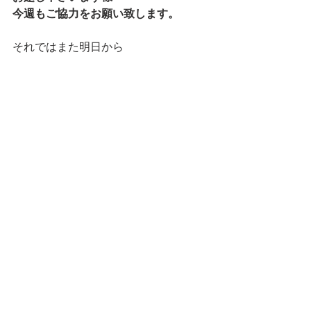
今週もご協力をお願い致します。
それではまた明日から
皆様のお越しをお待ちしております！
本日も最後まで読んで下さり
ありがとうございました。
マネージャー りなでした★
ランチ
すべて表示
最新記事