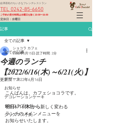
会津若松のちいさなフレンチレストラン
TEL 0242-85-6650
​ご予約の受付時間は水曜日を除く10:00〜16:00
定休日：水曜日
記事
全ての記事
ショコラ カフェ
全ての記事
2022年6月15日
読了時間: 2分
今週のランチ
ランチ
【2022/6/16(木)～6/21(火)】
ディナー
デザート
更新日：
2022年6月16日
お知らせ
こんばんは、カフェショコラです。
デコレーションケーキ
ショコラブログ
明日6/16(木)から
新しく変わる
ランチのメインメニューを
クリスマス予約
お知らせいたします。