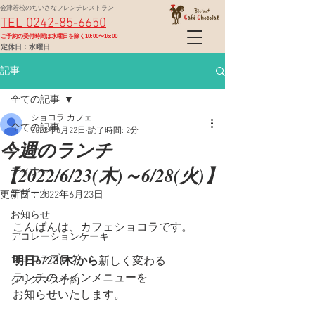
会津若松のちいさなフレンチレストラン
TEL 0242-85-6650
​ご予約の受付時間は水曜日を除く10:00〜16:00
定休日：水曜日
記事
全ての記事
ショコラ カフェ
全ての記事
2022年6月22日
読了時間: 2分
今週のランチ
ランチ
【2022/6/23(木)～6/28(火)】
ディナー
デザート
更新日：
2022年6月23日
お知らせ
こんばんは、カフェショコラです。
デコレーションケーキ
ショコラブログ
明日6/23(木)から
新しく変わる
ランチのメインメニューを
クリスマス予約
お知らせいたします。