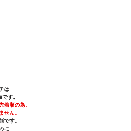
チは
順です。
先着順の為、
ません。
能です。
めに！