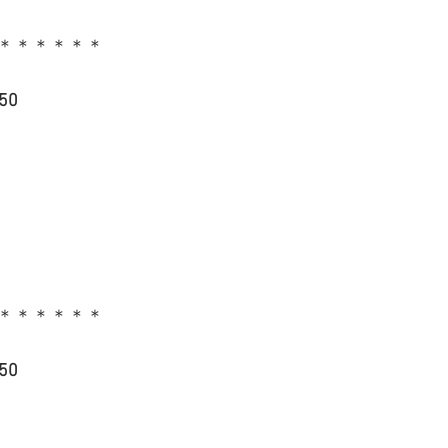
＊＊＊＊＊＊
50
＊＊＊＊＊＊
50