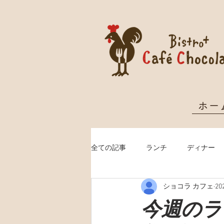
ホー
全ての記事
ランチ
ディナー
ショコラ カフェ
2
クリスマス予約
今週のランチ