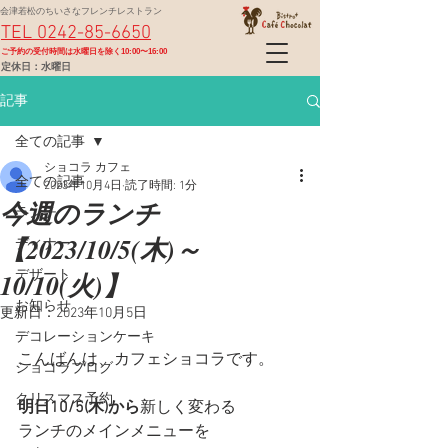
会津若松のちいさなフレンチレストラン
TEL 0242-85-6650
​ご予約の受付時間は水曜日を除く10:00〜16:00
定休日：水曜日
記事
全ての記事
ショコラ カフェ
全ての記事
2023年10月4日
読了時間: 1分
今週のランチ
ランチ
【2023/10/5(木)～
ディナー
10/10(火)】
デザート
お知らせ
更新日：
2023年10月5日
デコレーションケーキ
こんばんは、カフェショコラです。
ショコラブログ
クリスマス予約
明日10/5(木)から
新しく変わる
ランチのメインメニューを