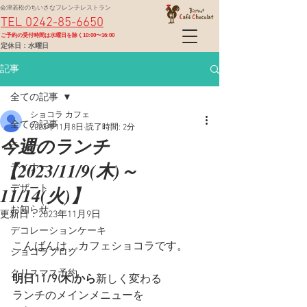
会津若松のちいさなフレンチレストラン
TEL 0242-85-6650
​ご予約の受付時間は水曜日を除く10:00〜16:00
定休日：水曜日
記事
全ての記事
ショコラ カフェ
全ての記事
2023年11月8日
読了時間: 2分
今週のランチ
ランチ
【2023/11/9(木)～
ディナー
11/14(火)】
デザート
お知らせ
更新日：
2023年11月9日
デコレーションケーキ
こんばんは、カフェショコラです。
ショコラブログ
クリスマス予約
明日11/9(木)から
新しく変わる
ランチのメインメニューを