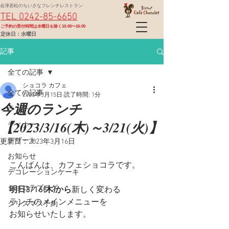
会津若松のちいさなフレンチレストラン
TEL 0242-85-6650
​ご予約の受付時間は水曜日を除く10:00〜16:00
定休日：水曜日
記事
全ての記事
ショコラ カフェ
全ての記事
2023年3月15日
読了時間: 1分
今週のランチ
ランチ
【2023/3/16(木)～3/21(火)】
ディナー
デザート
更新日：
2023年3月16日
お知らせ
こんばんは、カフェショコラです。
デコレーションケーキ
ショコラブログ
明日3/16(木)から
新しく変わる
ランチのメインメニューを
クリスマス予約
お知らせいたします。