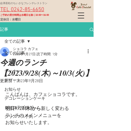
会津若松のちいさなフレンチレストラン
TEL 0242-85-6650
​ご予約の受付時間は水曜日を除く10:00〜16:00
定休日：水曜日
記事
全ての記事
ショコラ カフェ
全ての記事
2023年9月27日
読了時間: 1分
今週のランチ
ランチ
【2023/9/28(木)～10/3(火)】
ディナー
デザート
更新日：
2023年9月28日
お知らせ
こんばんは、カフェショコラです。
デコレーションケーキ
ショコラブログ
明日9/28(木)から
新しく変わる
ランチのメインメニューを
クリスマス予約
お知らせいたします。