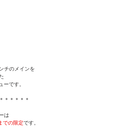
ンチのメインを
た
ニューです。
＊＊＊＊＊＊
ーは
火)までの限定
です。