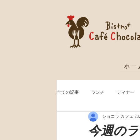
ホー
全ての記事
ランチ
ディナー
ショコラ カフェ
20
クリスマス予約
今週のランチ