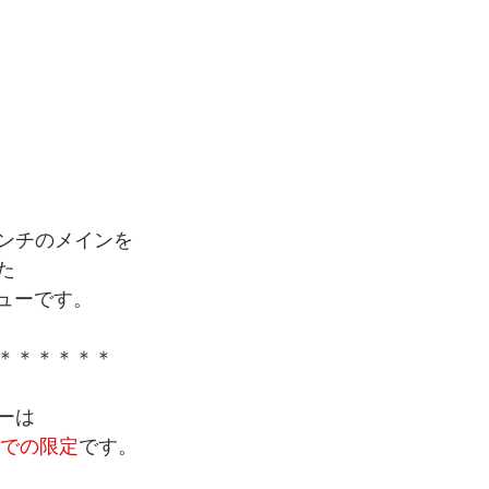
ンチのメインを
た
ニューです。
＊＊＊＊＊＊
ーは
火)までの限定
です。