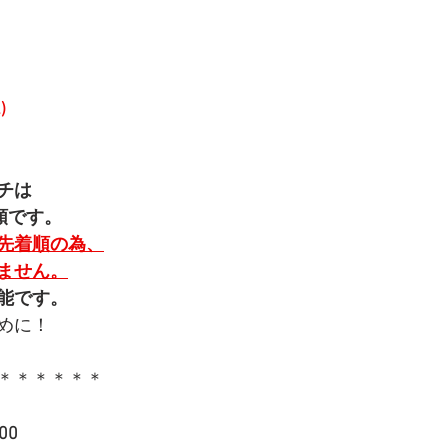
)
チは
順です。
先着順の為、
ません。
能です。
めに！
＊＊＊＊＊＊
00