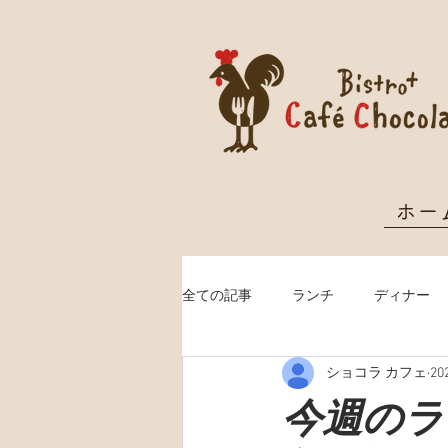
ホー
全ての記事
ランチ
ディナー
ショコラ カフェ
2
クリスマス予約
今週のランチ