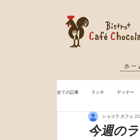
ホー
全ての記事
ランチ
ディナー
ショコラ カフェ
2
クリスマス予約
今週のランチ