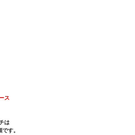
ース
チは
順です。