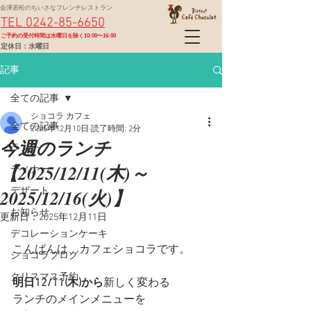
会津若松のちいさなフレンチレストラン
TEL 0242-85-6650
​ご予約の受付時間は水曜日を除く10:00〜16:00
定休日：水曜日
記事
全ての記事
ショコラ カフェ
全ての記事
2025年12月10日
読了時間: 2分
今週のランチ
ランチ
【2025/12/11(木)～
ディナー
2025/12/16(火)】
デザート
お知らせ
更新日：
2025年12月11日
デコレーションケーキ
こんばんは、カフェショコラです。
ショコラブログ
クリスマス予約
明日12/11(木)から
新しく変わる
ランチのメインメニューを