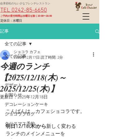
会津若松のちいさなフレンチレストラン
TEL 0242-85-6650
​ご予約の受付時間は水曜日を除く10:00〜16:00
定休日：水曜日
記事
全ての記事
ショコラ カフェ
全ての記事
2025年12月17日
読了時間: 2分
今週のランチ
ランチ
【2025/12/18(木)～
ディナー
2025/12/25(木)】
デザート
お知らせ
更新日：
2025年12月18日
デコレーションケーキ
こんばんは、カフェショコラです。
ショコラブログ
クリスマス予約
明日12/18(木)から
新しく変わる
ランチのメインメニューを