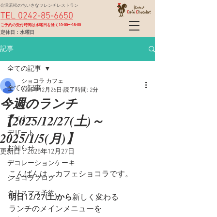
会津若松のちいさなフレンチレストラン
TEL 0242-85-6650
​ご予約の受付時間は水曜日を除く10:00〜16:00
定休日：水曜日
記事
全ての記事
ショコラ カフェ
全ての記事
2025年12月26日
読了時間: 2分
今週のランチ
ランチ
【2025/12/27(土)～
ディナー
2025/1/5(月)】
デザート
お知らせ
更新日：
2025年12月27日
デコレーションケーキ
こんばんは、カフェショコラです。
ショコラブログ
クリスマス予約
明日12/27(土)から
新しく変わる
ランチのメインメニューを