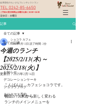
会津若松のちいさなフレンチレストラン
TEL 0242-85-6650
​ご予約の受付時間は水曜日を除く10:00〜16:00
定休日：水曜日
記事
全ての記事
ショコラ カフェ
全ての記事
2025年2月12日
読了時間: 2分
今週のランチ
ランチ
【2025/2/13(木)～
ディナー
2025/2/18(火)】
デザート
お知らせ
更新日：
2025年2月14日
デコレーションケーキ
こんばんは、カフェショコラです。
ショコラブログ
クリスマス予約
明日2/13(木)から
新しく変わる
ランチのメインメニューを