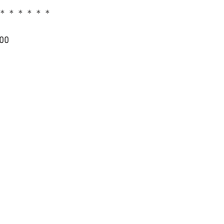
＊＊＊＊＊＊
00