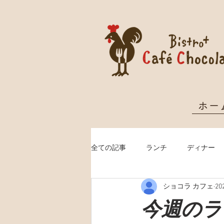
ホー
全ての記事
ランチ
ディナー
ショコラ カフェ
2
クリスマス予約
今週のランチ