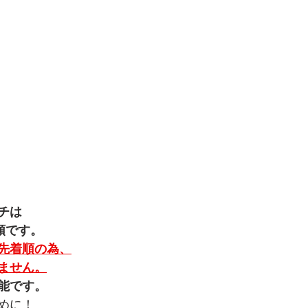
チは
順です。
先着順の為、
ません。
能です。
めに！