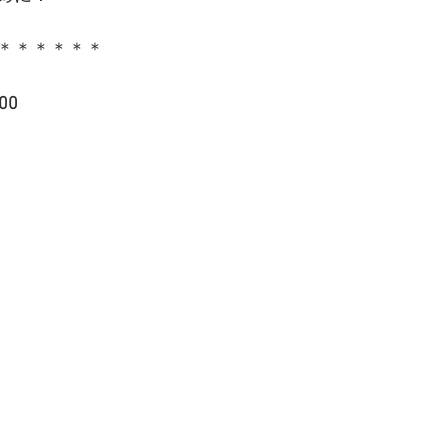
＊＊＊＊＊＊
00