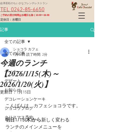
会津若松のちいさなフレンチレストラン
TEL 0242-85-6650
​ご予約の受付時間は水曜日を除く10:00〜16:00
定休日：水曜日
記事
全ての記事
ショコラ カフェ
全ての記事
1月14日
読了時間: 2分
今週のランチ
ランチ
【2026/1/15(木)～
ディナー
2026/1/20(火)】
デザート
お知らせ
更新日：
1月15日
デコレーションケーキ
こんばんは、カフェショコラです。
ショコラブログ
クリスマス予約
明日1/15(木)から
新しく変わる
ランチのメインメニューを