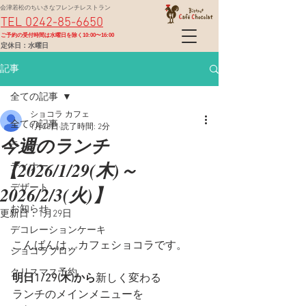
会津若松のちいさなフレンチレストラン
TEL 0242-85-6650
​ご予約の受付時間は水曜日を除く10:00〜16:00
定休日：水曜日
記事
全ての記事
ショコラ カフェ
全ての記事
1月28日
読了時間: 2分
今週のランチ
ランチ
【2026/1/29(木)～
ディナー
2026/2/3(火)】
デザート
お知らせ
更新日：
1月29日
デコレーションケーキ
こんばんは、カフェショコラです。
ショコラブログ
クリスマス予約
明日1/29(木)から
新しく変わる
ランチのメインメニューを