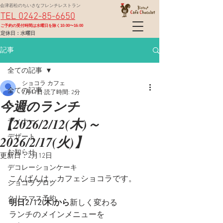
会津若松のちいさなフレンチレストラン
TEL 0242-85-6650
​ご予約の受付時間は水曜日を除く10:00〜16:00
定休日：水曜日
記事
全ての記事
ショコラ カフェ
全ての記事
2月11日
読了時間: 2分
今週のランチ
ランチ
【2026/2/12(木)～
ディナー
2026/2/17(火)】
デザート
お知らせ
更新日：
2月12日
デコレーションケーキ
こんばんは、カフェショコラです。
ショコラブログ
クリスマス予約
明日2/12(木)から
新しく変わる
ランチのメインメニューを