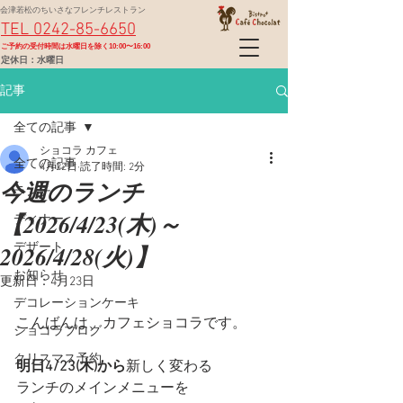
会津若松のちいさなフレンチレストラン
TEL 0242-85-6650
​ご予約の受付時間は水曜日を除く10:00〜16:00
定休日：水曜日
記事
全ての記事
ショコラ カフェ
全ての記事
4月22日
読了時間: 2分
今週のランチ
ランチ
【2026/4/23(木)～
ディナー
2026/4/28(火)】
デザート
お知らせ
更新日：
4月23日
デコレーションケーキ
こんばんは、カフェショコラです。
ショコラブログ
クリスマス予約
明日4/23(木)から
新しく変わる
ランチのメインメニューを