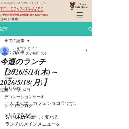
会津若松のちいさなフレンチレストラン
TEL 0242-85-6650
​ご予約の受付時間は水曜日を除く10:00〜16:00
定休日：水曜日
記事
全ての記事
ショコラ カフェ
全ての記事
5月13日
読了時間: 2分
今週のランチ
ランチ
【2026/5/14(木)～
ディナー
2026/5/18(月)】
デザート
お知らせ
更新日：
5月14日
デコレーションケーキ
こんばんは、カフェショコラです。
ショコラブログ
クリスマス予約
5/14(木)から
新しく変わる
ランチのメインメニューを