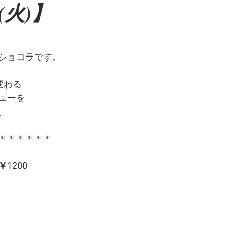
6(火)】
ショコラです。
変わる
ューを
。
＊＊＊＊＊＊
1200