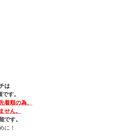
チは
順です。
先着順の為、
ません。
能です。
めに！