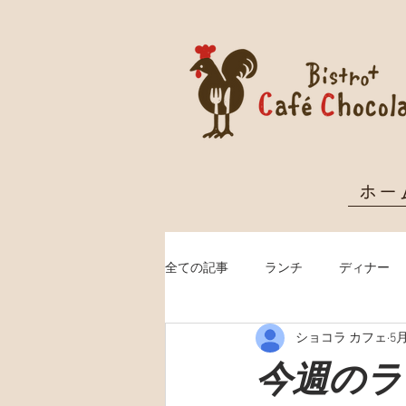
ホー
全ての記事
ランチ
ディナー
ショコラ カフェ
5
クリスマス予約
今週のランチ