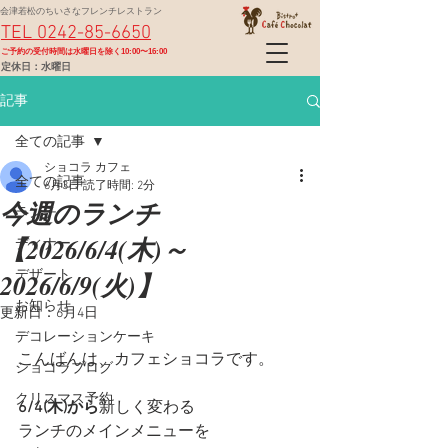
会津若松のちいさなフレンチレストラン
TEL 0242-85-6650
​ご予約の受付時間は水曜日を除く10:00〜16:00
定休日：水曜日
記事
全ての記事
ショコラ カフェ
全ての記事
6月3日
読了時間: 2分
今週のランチ
ランチ
【2026/6/4(木)～
ディナー
2026/6/9(火)】
デザート
お知らせ
更新日：
6月4日
デコレーションケーキ
こんばんは、カフェショコラです。
ショコラブログ
クリスマス予約
6/4(木)から
新しく変わる
ランチのメインメニューを