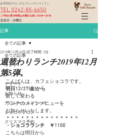
会津若松のちいさなフレンチレストラン
TEL 0242-85-6650
​ご予約の受付時間は水曜日を除く10:00〜16:00
定休日：水曜日
記事
全ての記事
2019年12月26日
読了時間: 2分
全ての記事
週替わりランチ2019年12月
ランチ
第5弾。
ディナー
こんばんは、カフェショコラです。
デザート
明日12/27(金)から
お知らせ
新しく変わる
デコレーションケーキ
ランチのメインメニューを
お知らせいたします。
ショコラブログ
＊＊＊＊＊＊＊＊＊＊＊＊＊＊＊
クリスマス予約
・ショコラランチ　￥1100
こちらは明日から