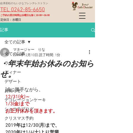
会津若松のちいさなフレンチレストラン
TEL 0242-85-6650
​ご予約の受付時間は水曜日を除く10:00〜16:00
定休日：水曜日
記事
全ての記事
マネージャー りな
全ての記事
2019年12月10日
読了時間: 1分
・年末年始お休みのお知ら
ランチ
せ。
ディナー
デザート
誠に勝手ながら、
お知らせ
12/31(火)～
デコレーションケーキ
1/3(金)まで
ショコラブログ
お正月休みを頂きます。
クリスマス予約
2019年は12/30(月)まで、
2020年は1/4(土)より営業