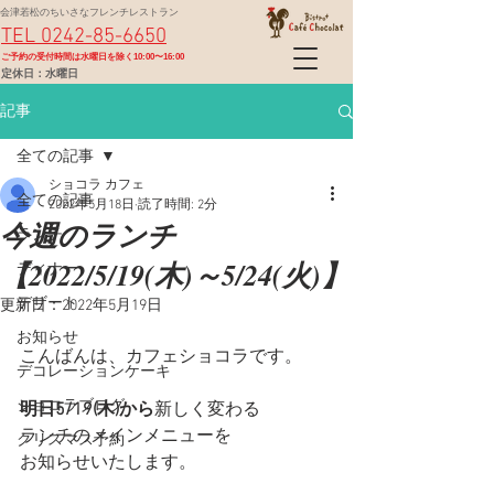
会津若松のちいさなフレンチレストラン
TEL 0242-85-6650
​ご予約の受付時間は水曜日を除く10:00〜16:00
定休日：水曜日
記事
全ての記事
ショコラ カフェ
全ての記事
2022年5月18日
読了時間: 2分
今週のランチ
ランチ
【2022/5/19(木)～5/24(火)】
ディナー
デザート
更新日：
2022年5月19日
お知らせ
こんばんは、カフェショコラです。
デコレーションケーキ
ショコラブログ
明日5/19(木)から
新しく変わる
ランチのメインメニューを
クリスマス予約
お知らせいたします。