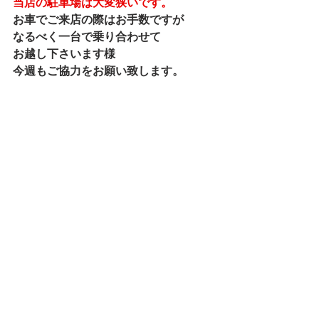
当店の駐車場は大変狭いです。
お車でご来店の際はお手数ですが
なるべく一台で乗り合わせて
お越し下さいます様
今週もご協力をお願い致します。
それではまた明日から
皆様のお越しをお待ちしております！
本日も最後まで読んで下さり
ありがとうございました。
マネージャー りなでした★
ランチ