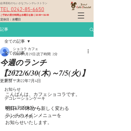
会津若松のちいさなフレンチレストラン
TEL 0242-85-6650
​ご予約の受付時間は水曜日を除く10:00〜16:00
定休日：水曜日
記事
全ての記事
ショコラ カフェ
全ての記事
2022年6月29日
読了時間: 2分
今週のランチ
ランチ
【2022/6/30(木)～7/5(火)】
ディナー
デザート
更新日：
2022年7月4日
お知らせ
こんばんは、カフェショコラです。
デコレーションケーキ
ショコラブログ
明日6/30(木)から
新しく変わる
ランチのメインメニューを
クリスマス予約
お知らせいたします。